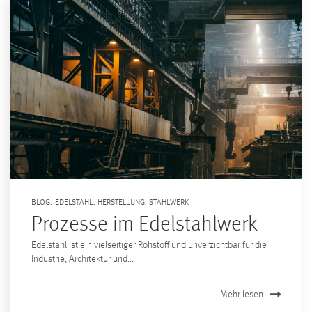
BLOG
,
EDELSTAHL
,
HERSTELLUNG
,
STAHLWERK
Prozesse im Edelstahlwerk
Edelstahl ist ein vielseitiger Rohstoff und unverzichtbar für die
Industrie, Architektur und...
Mehr lesen