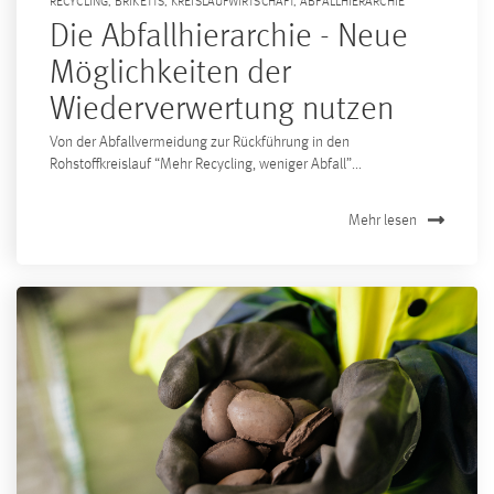
RECYCLING
,
BRIKETTS
,
KREISLAUFWIRTSCHAFT
,
ABFALLHIERARCHIE
Die Abfallhierarchie - Neue
Möglichkeiten der
Wiederverwertung nutzen
Von der Abfallvermeidung zur Rückführung in den
Rohstoffkreislauf “Mehr Recycling, weniger Abfall”...
Mehr lesen