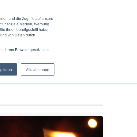
KONTAKT
UNGEN
KOOPERATION
BLOG
KARRIERE
EN
nen und die Zugriffe auf unsere
r für soziale Medien, Werbung
ie ihnen bereitgestellt haben
itung von Daten durch
og
 in Ihrem Browser gesetzt, um
eptieren
Alle ablehnen