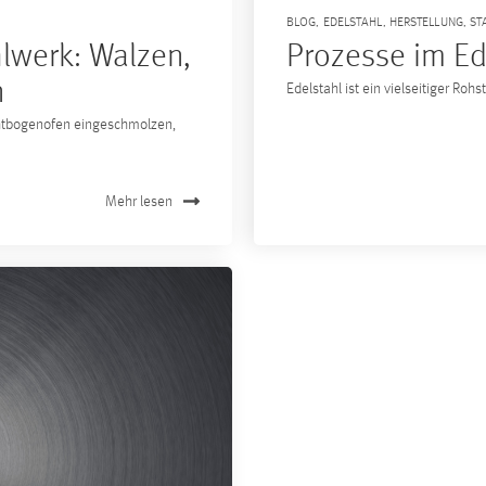
BLOG
,
EDELSTAHL
,
HERSTELLUNG
,
ST
lwerk: Walzen,
Prozesse im Ed
n
Edelstahl ist ein vielseitiger Rohs
ichtbogenofen eingeschmolzen,
Mehr lesen