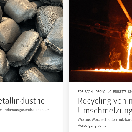
EDELSTAHL
,
RECYCLING
,
BRIKETTS
,
KR
tallindustrie
Recycling von 
Umschmelzung
 der Treibhausgasemissionen um
Wie aus Weichschrotten nutzbare
Versorgung von...