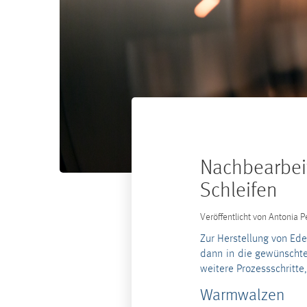
Nachbearbei
Schleifen
Veröffentlicht von
Antonia P
Zur Herstellung von Ede
dann in die gewünschte
weitere Prozessschritte
Warmwalzen