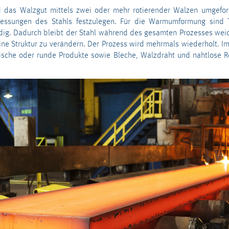
das Walzgut mittels zwei oder mehr rotie
r
ender Walzen umgeform
essungen des Stahls festzulegen. Für die Warmumformung sind 
ig. Dadurch bleibt der Stahl während des gesamten Prozesses wei
ne Struktur zu verändern. Der Prozess wird mehrmals wiederholt.
ische oder runde Produkte sowie Bleche, Walzdraht und nahtlose R