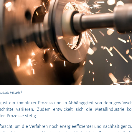
uelle: Pexels)
ng ist ein komplexer Prozess und in Abhängigkeit von dem gewüns
chritte variieren. Zudem entwickelt sich die Metallindustrie ko
en Prozesse stetig.
orscht, um die Verfahren noch energieeffizienter und nachhaltiger zu