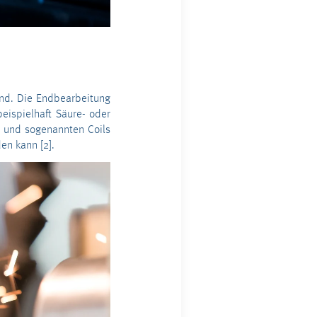
elnd. Die Endbearbeitung
beispielhaft Säure- oder
n und sogenannten Coils
den kann [2].