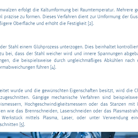
walzen erfolgt die Kaltumformung bei Raumtemperatur. Mehrere g
l präzise zu formen. Dieses Verfahren dient zur Umformung der Guss
gere Oberfläche und erhöht die Festigkeit [2].
er Stahl einem Glühprozess unterzogen. Dies beinhaltet kontrolliert
zu bei, dass der Stahl weicher wird und innere Spannungen abgeb
ngen, die beispielsweise durch ungleichmäßiges Abkühlen nach 
rmabweichungen führen [4].
eitet wurde und die gewünschten Eigenschaften besitzt, wird die 
 zugeschnitten. Gängige mechanische Verfahren sind beispielsw
reismessern, Hochgeschwindigkeitsmessern oder das Stanzen mit 
n wie das Brennschneiden, Laserschneiden oder das Plasmastra
s Werkstück mittels Plasma, Laser, oder unter Verwendung ein
chnitten [5].