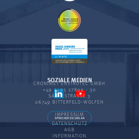
SOZIALE MEDIEN
CRONIMET ENVIROTEC GMBH
+49 3493 27899 - 30
SÄURESTRASSE 3
06749 BITTERFELD-WOLFEN
IMPRESSUM
SPRECHEN SIE UNS AN
DATENSCHUTZ
AGB
INFORMATION