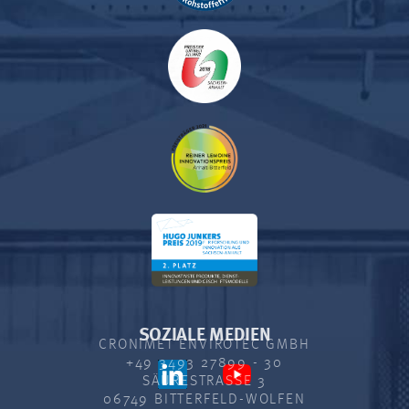
SOZIALE MEDIEN
CRONIMET ENVIROTEC GMBH
+49 3493 27899 - 30
SÄURESTRASSE 3
06749 BITTERFELD-WOLFEN