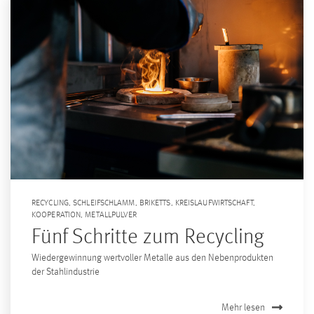
RECYCLING
,
SCHLEIFSCHLAMM
,
BRIKETTS
,
KREISLAUFWIRTSCHAFT
,
KOOPERATION
,
METALLPULVER
Fünf Schritte zum Recycling
Wiedergewinnung wertvoller Metalle aus den Nebenprodukten
der Stahlindustrie
Mehr lesen