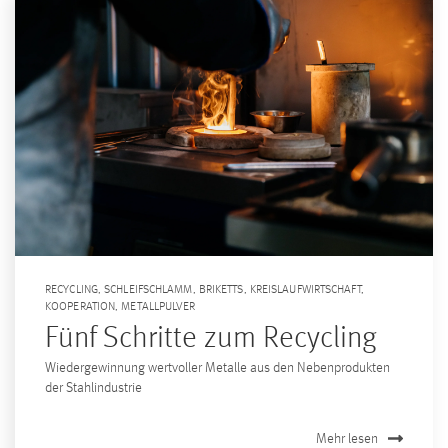
RECYCLING
,
SCHLEIFSCHLAMM
,
BRIKETTS
,
KREISLAUFWIRTSCHAFT
,
KOOPERATION
,
METALLPULVER
Fünf Schritte zum Recycling
Wiedergewinnung wertvoller Metalle aus den Nebenprodukten
der Stahlindustrie
Mehr lesen