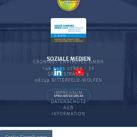
SOZIALE MEDIEN
CRONIMET ENVIROTEC GMBH
+49 3493 27899 - 30
SÄURESTRASSE 3
06749 BITTERFELD-WOLFEN
IMPRESSUM
SPRECHEN SIE UNS AN
DATENSCHUTZ
AGB
INFORMATION
Cookie-Einstellungen