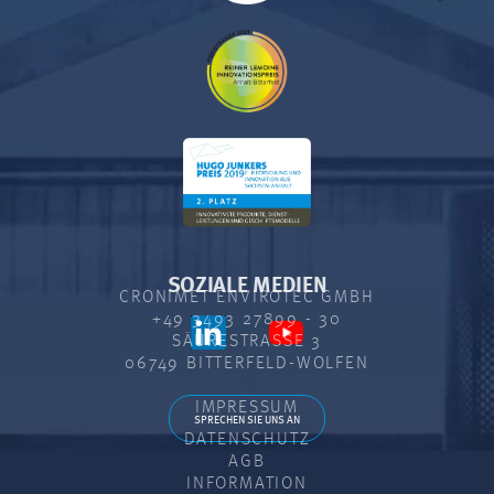
SOZIALE MEDIEN
CRONIMET ENVIROTEC GMBH
+49 3493 27899 - 30
SÄURESTRASSE 3
06749 BITTERFELD-WOLFEN
IMPRESSUM
SPRECHEN SIE UNS AN
DATENSCHUTZ
AGB
INFORMATION