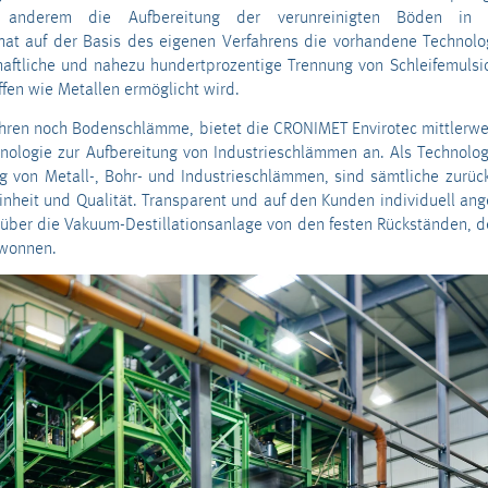
 anderem die Aufbereitung der verunreinigten Böden in Bi
at auf der Basis des eigenen Verfahrens die vorhandene Technolog
haftliche und nahezu hundertprozentige Trennung von Schleifemuls
fen wie Metallen ermöglicht wird.
ahren noch Bodenschlämme, bietet die CRONIMET Envirotec mittlerwei
nologie zur Aufbereitung von Industrieschlämmen an. Als Technolog
 von Metall-, Bohr- und Industrieschlämmen, sind sämtliche zurü
nheit und Qualität. Transparent und auf den Kunden individuell ang
 über die Vakuum-Destillationsanlage von den festen Rückständen, d
ewonnen.