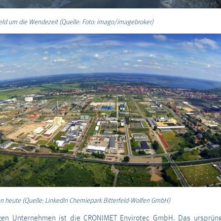
rfeld um die Wendezeit (Quelle: Foto: imago/imagebroker)
n heute (Quelle: LinkedIn Chemiepark Bitterfeld-Wolfen GmbH)
gen Unternehmen ist die
CRONIMET Envirotec GmbH
. Das ursprüng