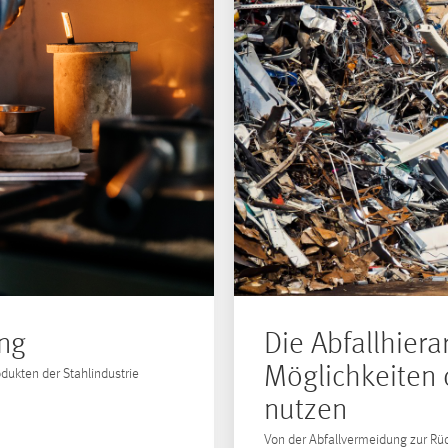
ing
Die Abfallhiera
Möglichkeiten
ukten der Stahlindustrie
nutzen
Von der Abfallvermeidung zur Rüc