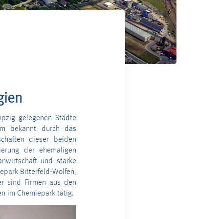
gien
ipzig gelegen
e
n Städte
lem bekannt durch das
schaften dieser beiden
ierung der ehemaligen
nwirtschaft und starke
park Bitterfeld-Wolfen,
er sind Firmen aus den
n im Chemiepark tätig.