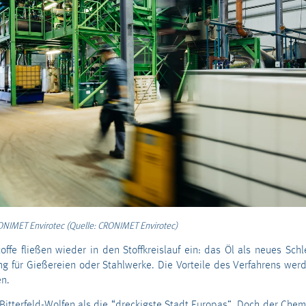
ONIMET Envirotec (Quelle: CRONIMET Envirotec)
ffe fließen wieder in den Stoffkreislauf ein: das Öl als neues Schl
g für Gießereien oder Stahlwerke. Die Vorteile des Verfahrens wer
n.
itterfeld-Wolfen als die “dreckigste Stadt Europas”. Doch der Chem